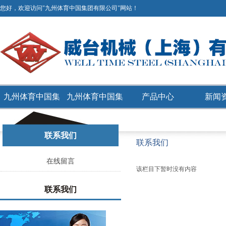
您好，欢迎访问"九州体育中国集团有限公司"网站！
九州体育中国集
九州体育中国集
产品中心
新闻
团有限公司
团有限公司
联系我们
联系我们
在线留言
该栏目下暂时没有内容
联系我们