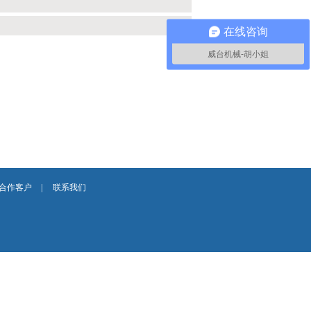
在线咨询
威台机械-胡小姐
合作客户
|
联系我们