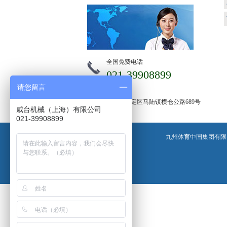
全国免费电话
021-39908899
请您留言
联系地址
上海市嘉定区马陆镇横仓公路689号
威台机械（上海）有限公司
021-39908899
九州体育中国集团有限