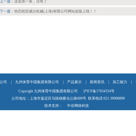
上一篇：
这是第一条，没有了
下一篇：
热烈祝贺威台机械(上海)有限公司网站改版上线！！
公司
|
九州体育中国集团有限公司
|
产品展示
|
新闻资讯
|
加工能力
|
Copyright 九州体育中国集团有限公司
沪ICP备17034354号
公司地址：上海市嘉定区马陆镇横仓公路689号 联系电话:021-39908899
技术支持：
中谷网络科技